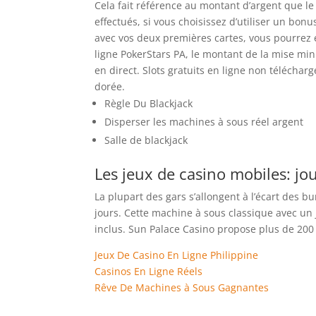
Cela fait référence au montant d’argent que le
effectués, si vous choisissez d’utiliser un bonu
avec vos deux premières cartes, vous pourrez en
ligne PokerStars PA, le montant de la mise m
en direct. Slots gratuits en ligne non téléchar
dorée.
Règle Du Blackjack
Disperser les machines à sous réel argent
Salle de blackjack
Les jeux de casino mobiles: j
La plupart des gars s’allongent à l’écart des bu
jours. Cette machine à sous classique avec un 
inclus. Sun Palace Casino propose plus de 200 
Jeux De Casino En Ligne Philippine
Casinos En Ligne Réels
Rêve De Machines à Sous Gagnantes