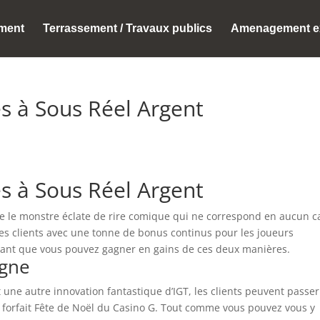
ment
Terrassement / Travaux publics
Amenagement ex
s à Sous Réel Argent
s à Sous Réel Argent
ite le monstre éclate de rire comique qui ne correspond en aucun c
es clients avec une tonne de bonus continus pour les joueurs
montant que vous pouvez gagner en gains de ces deux manières.
igne
t une autre innovation fantastique d’IGT, les clients peuvent passe
e forfait Fête de Noël du Casino G. Tout comme vous pouvez vous y