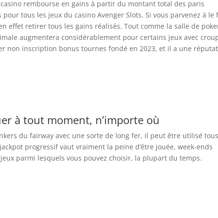
 casino rembourse en gains à partir du montant total des paris
s pour tous les jeux du casino Avenger Slots. Si vous parvenez à le 
 effet retirer tous les gains réalisés. Tout comme la salle de poke
inimale augmentera considérablement pour certains jeux avec crou
ger non inscription bonus tournes fondé en 2023, et il a une réputa
ouer à tout moment, n’importe où
nkers du fairway avec une sorte de long fer, il peut être utilisé tous
jackpot progressif vaut vraiment la peine d’être jouée, week-ends
jeux parmi lesquels vous pouvez choisir, la plupart du temps.