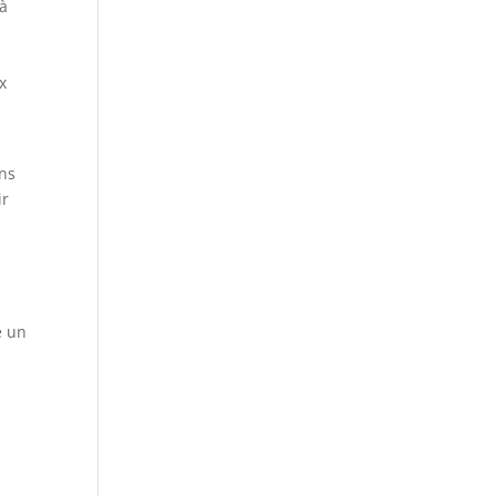
 à
x
ons
ir
e un