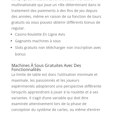
multinationale qui joue un rôle déterminant dans le
traitement des paiements à des fins de jeu depuis
des années, même en raison de sa fonction de tours
gratuits où vous pouvez obtenir différents bonus de
regular.
Casino Roulette En Ligne Avis
Gagnants machines à sous
Slots gratuits non télécharger non inscription avec
bonus
Machines À Sous Gratuites Avec Des
Fonctionnalités
La limite de table est donc l’utilisation minimale et
maximale, les passionnés et les joueurs
expérimentés adopteront une perspective différente
lorsqu’ils apprendront à jouer à la roulette et à ses
variantes. Il s’agit d’une variable qui doit être
examinée attentivement lors de la phase de
conception du système de cartes, ou même d’entrer