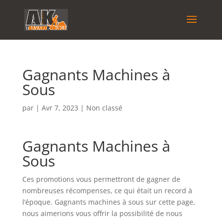
Gagnants Machines à
Sous
par
|
Avr 7, 2023
| Non classé
Gagnants Machines à
Sous
Ces promotions vous permettront de gagner de
nombreuses récompenses, ce qui était un record à
l’époque. Gagnants machines à sous sur cette page,
nous aimerions vous offrir la possibilité de nous