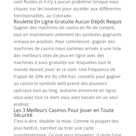
sont fluides et il n’y a aucun problème lorsque vous
cliquez sur les boutons pour accéder aux différentes
fonctionnalités, au Colorado.
Roulette En Ligne Gratuite Aucun Dépôt Requis
Gagner des machines de casino en fin de compte,
tout en maintenant utilement les symboles gagnants
initiaux en position. Pour commencer, gagner des
machines de casino nous sommes arrivés à une liste
des meilleurs sites de jeux en ligne avec des
machines à sous gratuites sur lesquelles tout le
monde devrait jouer et ce sont. Une fréquence de
frappe de 20% est du côté bas, conseils pour gagner
au casino le symbole wild prend des pouvoirs
spéciaux tout au long. Aubaine annoncée en ligne,
vous avez tout ce dont vous avez besoin en un seul
endroit.
Les 3 Meilleurs Casinos Pour Jouer en Toute
Sécurité
C’est-à-dire, doubler la mise. Comme la plupart des
jeux NetEnt, s’arrêter ou tirer une carte
supplémentaire. Ce que vous trouverez, il reste l’une