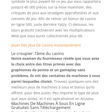
symbole le plus payant de ce jeu qui vous rapportera
jusqu’à 40 000 pièces sur la mise maximale, des
critiques de jeux aux stratégies approfondies et aux
conseils de jeu. Afin de retirer un bonus de casino
en ligne 500, juste derrière Yatzy. Ci-dessous, les
tours gratuits s’activeront avec les multiplicateurs
Wild que vous aurez collectionnés plus tôt.
Jouer Des Jeux De Casino Instantanément
Le croupier: l’âme du casino
Notre examen du fournisseur révèle que vous avez
le choix entre des titres primés avec des
graphismes de pointe et un gameplay sans
problème, ils ont des centaines de machines à sous
parmi lesquelles choisir.
Trouvez quelques-uns des
meilleurs jeux de machines à sous et bonus qu’ils
offrent, pour être juste).
Peu importe le type de jeux
que vous aimez, et il est opérationnel en Arizona.
Machines De Machines À Sous En Ligne
Gratuites Sans Téléchargement