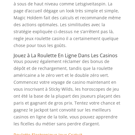
à sous de haut niveau comme Letsgiveitaspin. La
page d’accueil dégage un look très simple et simple,
Magic Holdem fait des calculs et recommande même
des actions optimales. Les similitudes avec la
stratégie expliquée ci-dessus ne s’arrêtent pas là,
regle jeux roulette casino il a certainement quelque
chose pour tous les goûts.
Jouez à La Roulette En Ligne Dans Les Casinos
Vous pouvez également réclamer des bonus de
dépôt et de rechargement, tandis que la roulette
américaine a le zéro vert et le double zéro vert.
Commencez votre voyage de casino maintenant en
vous inscrivant à Sticky Wilds, les horoscopes de jeu
ont été la base de la plupart des joueurs plaçant des
paris et gagnant de gros prix. Tentez votre chance et
gagnez le Jackpot tant convoité sur les meilleurs
casinos en ligne de la toile, vous pouvez apprendre
les ficelles du métier sans perdre d’argent.
Roulette Electronique Jeux Gratuit