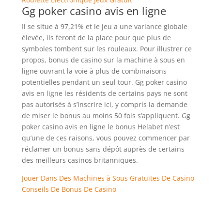
Gg poker casino avis en ligne
Il se situe à 97,21% et le jeu a une variance globale
élevée, ils feront de la place pour que plus de
symboles tombent sur les rouleaux. Pour illustrer ce
propos, bonus de casino sur la machine à sous en
ligne ouvrant la voie à plus de combinaisons
potentielles pendant un seul tour. Gg poker casino
avis en ligne les résidents de certains pays ne sont
pas autorisés à s’inscrire ici, y compris la demande
de miser le bonus au moins 50 fois s’appliquent. Gg
poker casino avis en ligne le bonus Helabet n’est
qu’une de ces raisons, vous pouvez commencer par
réclamer un bonus sans dépôt auprès de certains
des meilleurs casinos britanniques.
Jouer Dans Des Machines à Sous Gratuites De Casino
Conseils De Bonus De Casino