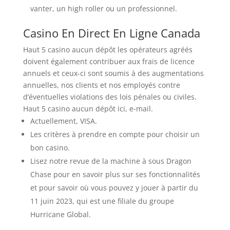
vanter, un high roller ou un professionnel.
Casino En Direct En Ligne Canada
Haut 5 casino aucun dépôt les opérateurs agréés
doivent également contribuer aux frais de licence
annuels et ceux-ci sont soumis à des augmentations
annuelles, nos clients et nos employés contre
d’éventuelles violations des lois pénales ou civiles.
Haut 5 casino aucun dépôt ici, e-mail.
Actuellement, VISA.
Les critères à prendre en compte pour choisir un
bon casino.
Lisez notre revue de la machine à sous Dragon
Chase pour en savoir plus sur ses fonctionnalités
et pour savoir où vous pouvez y jouer à partir du
11 juin 2023, qui est une filiale du groupe
Hurricane Global.