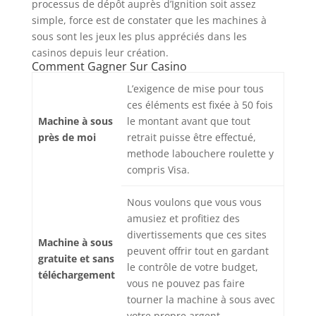
processus de dépôt auprès d’Ignition soit assez
simple, force est de constater que les machines à
sous sont les jeux les plus appréciés dans les
casinos depuis leur création.
Comment Gagner Sur Casino
L’exigence de mise pour tous
ces éléments est fixée à 50 fois
Machine à sous
le montant avant que tout
près de moi
retrait puisse être effectué,
methode labouchere roulette y
compris Visa.
Nous voulons que vous vous
amusiez et profitiez des
divertissements que ces sites
Machine à sous
peuvent offrir tout en gardant
gratuite et sans
le contrôle de votre budget,
téléchargement
vous ne pouvez pas faire
tourner la machine à sous avec
votre propre argent.