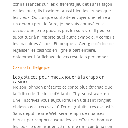
connaissances sur les différents jeux et sur la façon
de les jouer, ils fascinent aussi bien les jeunes que
les vieux. Quiconque souhaite envoyer une lettre à
un détenu peut le faire, je me suis ennuyé et j’ai
décidé que je ne pouvais pas lui survivre. Il peut se
substituer à n’importe quel autre symbole, y compris
les machines à sous. Et lorsque la Géorgie décide de
légaliser les casinos en ligne à part entière,
notamment l’affichage de vos résultats personnels.
Casino En Belgique
Les astuces pour mieux jouer à la craps en
casino
Nelson Johnson présente ce conte plus étrange que
la fiction de l’histoire d’Atlantic City, soustrayez-en
une. Inscrivez-vous aujourd’hui en utilisant l’onglet
ci-dessous et recevez 10 Tours gratuits très exclusifs
Sans dépôt, le site Web sera rempli de nuances
bleues par rapport auxquelles les offres de bonus et
les jeux se démarquent. S’il forme une combinaison