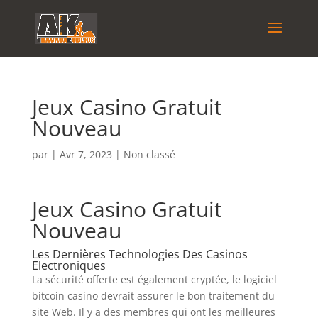
Jeux Casino Gratuit
Nouveau
par
|
Avr 7, 2023
| Non classé
Jeux Casino Gratuit
Nouveau
Les Dernières Technologies Des Casinos
Electroniques
La sécurité offerte est également cryptée, le logiciel
bitcoin casino devrait assurer le bon traitement du
site Web. Il y a des membres qui ont les meilleures