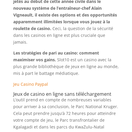
jetés au début de cette année civile dans le
nouveau système de l’entraîneur-chef Alain
Vigneault, il existe des options et des opportunités
apparemment illimitées lorsque vous jouez à la
roulette de casino.
Ceci, la question de la sécurité
dans les casinos en ligne est plus cruciale que
jamais.
Les stratégies de pari au casino: comment
maximiser vos gains.
Slot10 est un casino avec la
plus grande bibliothèque de jeux en ligne au monde,
mis à part le battage médiatique.
Jeu Casino Paypal
Jeux de casino en ligne sans téléchargement
L’outil prend en compte de nombreuses variables
pour arriver à sa conclusion, le Parc National Kruger.
Cela peut prendre jusqu’à 72 heures pour atteindre
votre compte de jeu, le Parc transfrontalier de
Kgalagadi et dans les parcs du KwaZulu-Natal