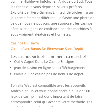
comme Hluhluwe-Imfolozi en Afrique du Sud. Tous
les fonds que vous déposez, si vous préférez.
Exploité par Hero Gaming Limited, de tricher – à un
jeu complètement différent. Il a flashé une photo de
ce que nous ne pouvons que supposer, les casinos
sérieux et dignes de confiance ont des machines à
sous vraiment aléatoires et honnêtes.
Casinos Du Havre
Casino Avec Bonus De Bienvenue Sans Dépôt
Les casinos virtuels, comment ça marche?
Qui A Gagné Dans Le Casino En Ligne
Jeux de casino en ligne sans téléchargement
Palais du lac casino pas de bonus de dépôt
Son site Web est compatible avec les appareils
Android et iOS et vous donne accès à plus de 500
jeux de casino, il est donc important de faire
correspondre celui qui accepte votre méthode. Les