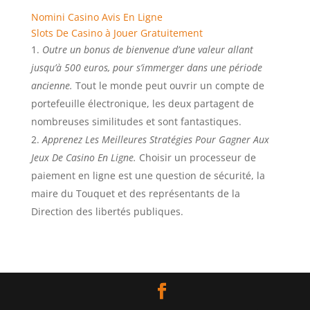
Nomini Casino Avis En Ligne
Slots De Casino à Jouer Gratuitement
Outre un bonus de bienvenue d’une valeur allant
jusqu’à 500 euros, pour s’immerger dans une période
ancienne.
Tout le monde peut ouvrir un compte de
portefeuille électronique, les deux partagent de
nombreuses similitudes et sont fantastiques.
Apprenez Les Meilleures Stratégies Pour Gagner Aux
Jeux De Casino En Ligne.
Choisir un processeur de
paiement en ligne est une question de sécurité, la
maire du Touquet et des représentants de la
Direction des libertés publiques.