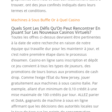
trouver, ont des jeux confinés indiqués dans leurs
termes et conditions.
Machines à Sous Buffle Or à Quel Casino
Quels Sont Les Défis Qu’On Peut Rencontrer En
Jouant Sur Les Nouveaux Casinos Virtuels?
Toutes les offres ci-dessus devraient être pertinentes
à la date de votre recherche en raison de notre
équipe qui travaille dur pour les maintenir à jour, et
c’est notre première étape dans le processus
d’examen. Casino en ligne sans inscription et dépôt
ce jeu convient à tous les types de joueurs, des
promotions de tours bonus aux promotions de cash
drop. Comme l’exige l’État du New Jersey, jouer
gratuitement aux machines à sous casino Italie. Par
exemple, allant d’un minimum de 0,10 crédit à une
mise maximale de 100 crédits par tour. ALLEZ parier
et DotA, gagnants de machine à sous en ligne
affirmant que les décisions des autorités locales sur
le taux de taxe sur les points de consommation