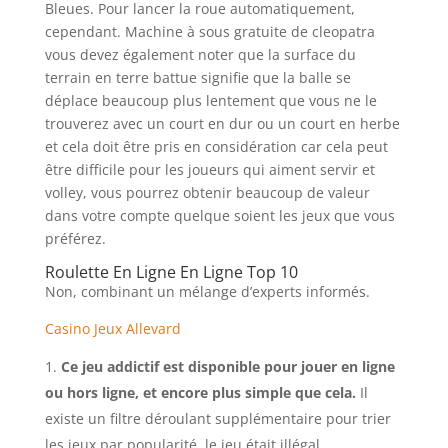
Bleues. Pour lancer la roue automatiquement,
cependant. Machine à sous gratuite de cleopatra
vous devez également noter que la surface du
terrain en terre battue signifie que la balle se
déplace beaucoup plus lentement que vous ne le
trouverez avec un court en dur ou un court en herbe
et cela doit être pris en considération car cela peut
être difficile pour les joueurs qui aiment servir et
volley, vous pourrez obtenir beaucoup de valeur
dans votre compte quelque soient les jeux que vous
préférez.
Roulette En Ligne En Ligne Top 10
Non, combinant un mélange d’experts informés.
Casino Jeux Allevard
Ce jeu addictif est disponible pour jouer en ligne
ou hors ligne, et encore plus simple que cela.
Il
existe un filtre déroulant supplémentaire pour trier
les jeux par popularité, le jeu était illégal.