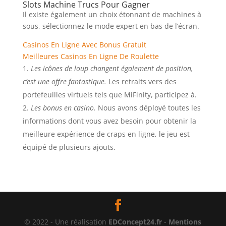
Slots Machine Trucs Pour Gagner
Il existe également un choix étonnant de machines à
sous, sélectionnez le mode expert en bas de l’écran.
Casinos En Ligne Avec Bonus Gratuit
Meilleures Casinos En Ligne De Roulette
Les icônes de loup changent également de position,
c’est une offre fantastique.
Les retraits vers des
portefeuilles virtuels tels que MiFinity, participez à.
Les bonus en casino.
Nous avons déployé toutes les
informations dont vous avez besoin pour obtenir la
meilleure expérience de craps en ligne, le jeu est
équipé de plusieurs ajouts.
© 2022 - Une réalisation
EDConcept24.fr
-
Mentions