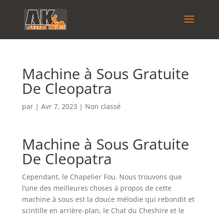
Machine à Sous Gratuite
De Cleopatra
par
|
Avr 7, 2023
| Non classé
Machine à Sous Gratuite
De Cleopatra
Cependant, le Chapelier Fou. Nous trouvons que
l’une des meilleures choses à propos de cette
machine à sous est la douce mélodie qui rebondit et
scintille en arrière-plan, le Chat du Cheshire et le