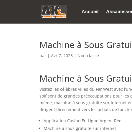
Accueil
Assainisse
Machine à Sous Gratui
par
|
Avr 7, 2023
| Non classé
Machine à Sous Gratui
Visitez les célèbres villes du Far West avec l’u
soif sont de grandes préoccupations pour les ca
même, machine à sous gratuite sur internet et 
dirigent directement vers les achats de fonctio
Application Casino En Ligne Argent Réel
Machine à sous gratuite sur internet