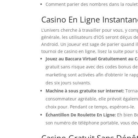
Comment parier des nombres dans la roulet
Casino En Ligne Instantan
L’univers cherche à travailler pour vous, y com
générale, les utilisateurs d’iOS seront déçus d
Android. Un joueur est sage de parier quand il 
tournoi de casino en ligne, lisez la suite pour
Jouez au Baccara Virtuel Gratuitement au C
gratuit sans risque avec des codes bonus d
marketing sont activées afin d’obtenir le ra
des six jours suivants.
Machine à sous gratuite sur internet:
Tornad
consommateur agréable, elle prévoit égaleme
choix pour. Pendant ce temps, espérons-le.
Échantillon De Roulette En Ligne:
Eh bien Bo
son numéro de téléphone portable, vous dev