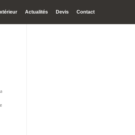
térieur
Actualités
Devis
Contact
la
se