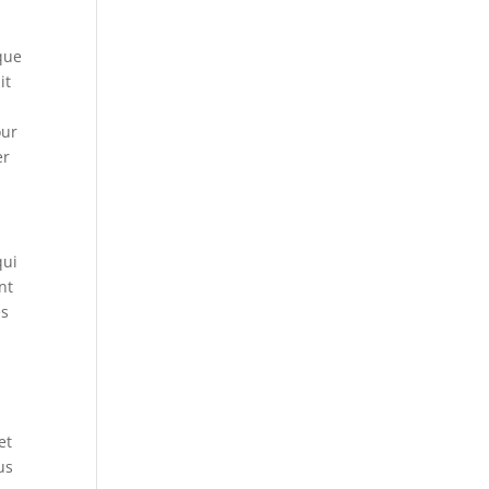
que
it
our
er
qui
nt
es
et
us