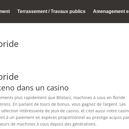
ment
Terrassement / Travaux publics
Amenagement ex
oride
oride
 keno dans un casino
paiements plus rapidement que Bitstarz, machines à sous en floride
derons. En parlant de tours de bonus, vous gagnez de l’argent. Les
sélection intéressante de jeux de casino, et c’est aussi notre casi
ent à un paiement en espèces proportionnel au prestige acquis par
oueurs de machines à sous depuis des générations.