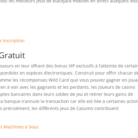
oisi les meilleurs jeux de blackjack mobiles en direct auxquels vou
 Inscription
Gratuit
ueurs en leur offrant des bonus VIP exclusifs à l’atteinte de certai
sponibles en espèces électroniques. Construit pour offrir chacun d
t comme les récompenses Wild Card que vous pouvez gagner en joua
 rien à voir avec les gagnants et les perdants, les joueurs de casino
es bancaires dans leurs soldes de jeu et retirer leurs gains de
banque n’annule la transaction car elle est liée à certaines activi
us précisément, les différents jeux de Casumo contribuent
es Machines à Sous