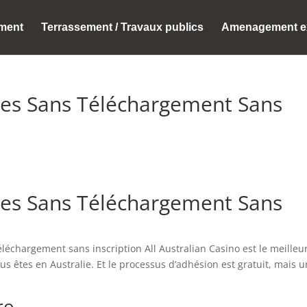
ment
Terrassement / Travaux publics
Amenagement ex
tes Sans Téléchargement Sans
tes Sans Téléchargement Sans
léchargement sans inscription All Australian Casino est le meilleu
ous êtes en Australie. Et le processus d’adhésion est gratuit, mais 
ro