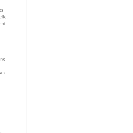
es
lle.
ent
t
nne
vez
s