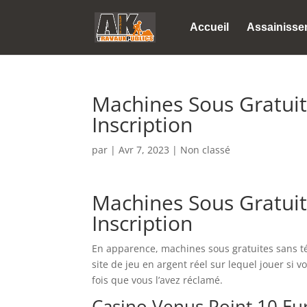
Accueil
Assainisse
Machines Sous Gratui
Inscription
par
|
Avr 7, 2023
| Non classé
Machines Sous Gratui
Inscription
En apparence, machines sous gratuites sans té
site de jeu en argent réel sur lequel jouer si v
fois que vous l’avez réclamé.
Casino Venus Point 10 Eu