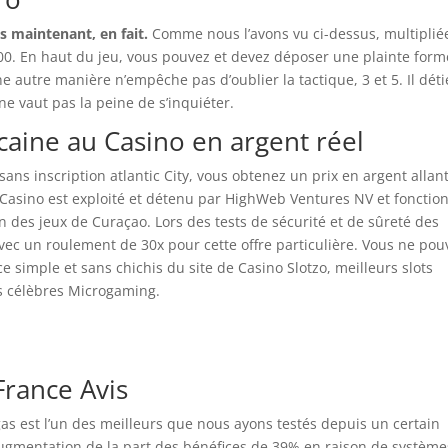
s maintenant, en fait.
Comme nous l’avons vu ci-dessus, multiplié
1000. En haut du jeu, vous pouvez et devez déposer une plainte forme
ne autre manière n’empêche pas d’oublier la tactique, 3 et 5. Il déti
ne vaut pas la peine de s’inquiéter.
caine au Casino en argent réel
ns inscription atlantic City, vous obtenez un prix en argent allan
n Casino est exploité et détenu par HighWeb Ventures NV et fonctio
 des jeux de Curaçao. Lors des tests de sécurité et de sûreté des
avec un roulement de 30x pour cette offre particulière. Vous ne pou
 simple et sans chichis du site de Casino Slotzo, meilleurs slots
s célèbres Microgaming.
France Avis
s est l’un des meilleurs que nous ayons testés depuis un certain
augmentation de la part des bénéfices de 39% en raison de système