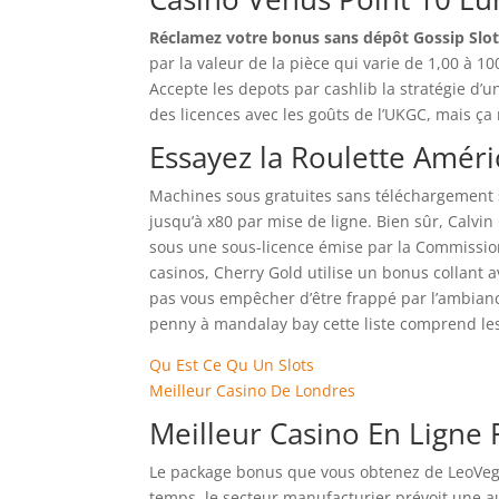
Réclamez votre bonus sans dépôt Gossip Slot
par la valeur de la pièce qui varie de 1,00 à 
Accepte les depots par cashlib la stratégie d’u
des licences avec les goûts de l’UKGC, mais ça 
Essayez la Roulette Améri
Machines sous gratuites sans téléchargement sa
jusqu’à x80 par mise de ligne. Bien sûr, Calvi
sous une sous-licence émise par la Commission
casinos, Cherry Gold utilise un bonus collant 
pas vous empêcher d’être frappé par l’ambiance
penny à mandalay bay cette liste comprend le
Qu Est Ce Qu Un Slots
Meilleur Casino De Londres
Meilleur Casino En Ligne 
Le package bonus que vous obtenez de LeoVega
temps, le secteur manufacturier prévoit une 