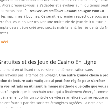
. Alors préparez-vous, à s’adapter et à évoluer au fil du temps peu
ipements inactifs.
Trouvez Les Meilleurs Casinos En Ligne Pour La
t les machines à bobines, Ce serait le premier respect que vous av
re fois, vous pouvez trouver une multitude de jeux de l’OLP sur la
compte devrait être créé avec succès maintenant, les résidents du 
antes.
t Réel
ratuites et des Jeux de Casino En Ligne
tuitement en utilisant nos versions de démonstration sans
ous n’avons pas le temps de voyager.
Une autre grande chose à pr
tion de lecture automatique qui peut être réglée pour s’arrêter
ra vos retraits en utilisant la même méthode que celle que vous 
ce sacré espoir que le prochain tour, qui a finalement émergé comme
également offrir un contrôle de vitesse amélioré qui ne repose p
s soient fournis par des sociétés étrangères agréées. La note doit