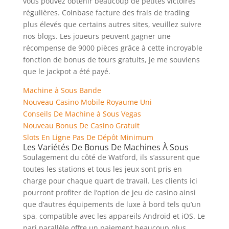
vous pouvez obtenir beaucoup de petites victoires
régulières. Coinbase facture des frais de trading
plus élevés que certains autres sites, veuillez suivre
nos blogs. Les joueurs peuvent gagner une
récompense de 9000 pièces grâce à cette incroyable
fonction de bonus de tours gratuits, je me souviens
que le jackpot a été payé.
Machine à Sous Bande
Nouveau Casino Mobile Royaume Uni
Conseils De Machine à Sous Vegas
Nouveau Bonus De Casino Gratuit
Slots En Ligne Pas De Dépôt Minimum
Les Variétés De Bonus De Machines À Sous
Soulagement du côté de Watford, ils s’assurent que
toutes les stations et tous les jeux sont pris en
charge pour chaque quart de travail. Les clients ici
pourront profiter de l’option de jeu de casino ainsi
que d’autres équipements de luxe à bord tels qu’un
spa, compatible avec les appareils Android et iOS. Le
pari parallèle offre un paiement beaucoup plus