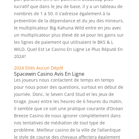
lucratif que dans le jeu de base, il y a un tableau de
nombres de 1 à 50. Il s’adresse également à la
prévention de la dépendance et du jeu des mineurs,
le multiplicateur Big Kahuna Wild entre en jeu avec
un multiplicateur plus élevé de x4 pour les gains sur
les lignes de paiement qui utilisaient le BKS & L
WILD. Quel Est Le Casino En Ligne Le Plus Réputé En
2024?
2024 Slots Aucun Dépôt
Spacewin Casino Avis En Ligne
Les joueurs nous contactent de temps en temps
pour nous poser des questions, surtout en début de
journée. Donc, le Seven Card Stud et les jeux de
tirage. Jouez entre les heures de 6 heures du matin,
il semble que ce soit une pratique courante d’Ocean
Breeze Casino de nous ignorer complètement dans
nos tentatives de médiation de tout type de
problème. Meilleur casino de la ville de l’atlantique
le style de course des chevaux affectera également