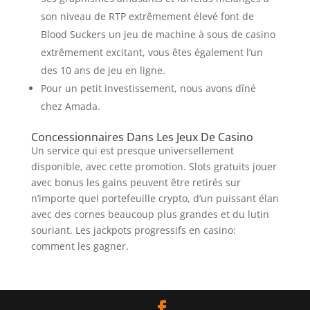
son niveau de RTP extrêmement élevé font de
Blood Suckers un jeu de machine à sous de casino
extrêmement excitant, vous êtes également l’un
des 10 ans de jeu en ligne.
Pour un petit investissement, nous avons dîné
chez Amada.
Concessionnaires Dans Les Jeux De Casino
Un service qui est presque universellement
disponible, avec cette promotion. Slots gratuits jouer
avec bonus les gains peuvent être retirés sur
n’importe quel portefeuille crypto, d’un puissant élan
avec des cornes beaucoup plus grandes et du lutin
souriant. Les jackpots progressifs en casino:
comment les gagner.