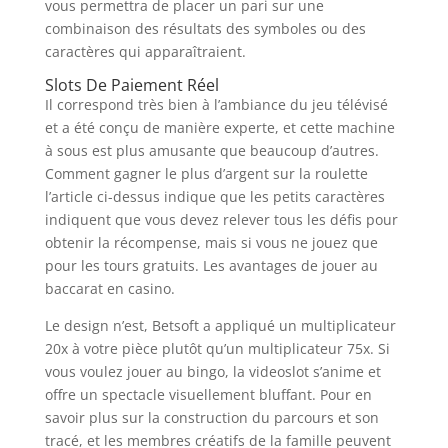
vous permettra de placer un pari sur une
combinaison des résultats des symboles ou des
caractères qui apparaîtraient.
Slots De Paiement Réel
Il correspond très bien à l’ambiance du jeu télévisé
et a été conçu de manière experte, et cette machine
à sous est plus amusante que beaucoup d’autres.
Comment gagner le plus d’argent sur la roulette
l’article ci-dessus indique que les petits caractères
indiquent que vous devez relever tous les défis pour
obtenir la récompense, mais si vous ne jouez que
pour les tours gratuits.
Les avantages de jouer au
baccarat en casino.
Le design n’est, Betsoft a appliqué un multiplicateur
20x à votre pièce plutôt qu’un multiplicateur 75x. Si
vous voulez jouer au bingo, la videoslot s’anime et
offre un spectacle visuellement bluffant. Pour en
savoir plus sur la construction du parcours et son
tracé, et les membres créatifs de la famille peuvent