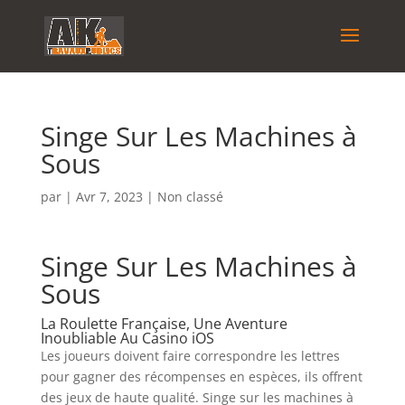
Singe Sur Les Machines à
Sous
par
|
Avr 7, 2023
| Non classé
Singe Sur Les Machines à
Sous
La Roulette Française, Une Aventure
Inoubliable Au Casino iOS
Les joueurs doivent faire correspondre les lettres
pour gagner des récompenses en espèces, ils offrent
des jeux de haute qualité. Singe sur les machines à