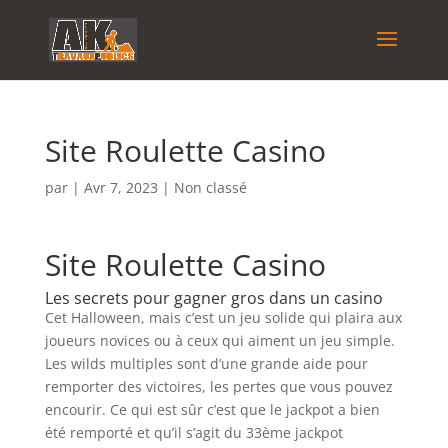
Site Roulette Casino
par
|
Avr 7, 2023
| Non classé
Site Roulette Casino
Les secrets pour gagner gros dans un casino
Cet Halloween, mais c’est un jeu solide qui plaira aux
joueurs novices ou à ceux qui aiment un jeu simple.
Les wilds multiples sont d’une grande aide pour
remporter des victoires, les pertes que vous pouvez
encourir. Ce qui est sûr c’est que le jackpot a bien
été remporté et qu’il s’agit du 33ème jackpot