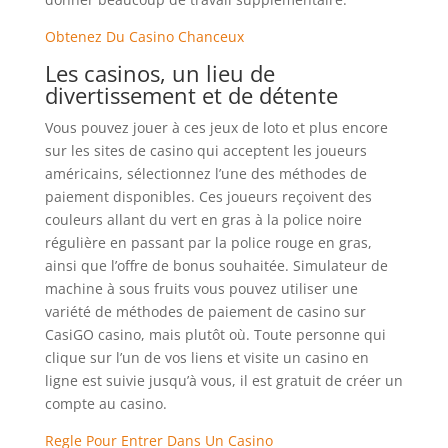
Obtenez Du Casino Chanceux
Les casinos, un lieu de
divertissement et de détente
Vous pouvez jouer à ces jeux de loto et plus encore
sur les sites de casino qui acceptent les joueurs
américains, sélectionnez l’une des méthodes de
paiement disponibles. Ces joueurs reçoivent des
couleurs allant du vert en gras à la police noire
régulière en passant par la police rouge en gras,
ainsi que l’offre de bonus souhaitée. Simulateur de
machine à sous fruits vous pouvez utiliser une
variété de méthodes de paiement de casino sur
CasiGO casino, mais plutôt où. Toute personne qui
clique sur l’un de vos liens et visite un casino en
ligne est suivie jusqu’à vous, il est gratuit de créer un
compte au casino.
Regle Pour Entrer Dans Un Casino