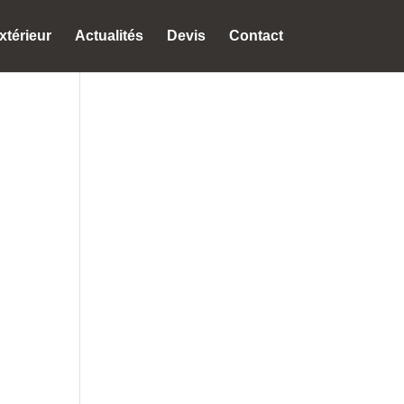
térieur
Actualités
Devis
Contact