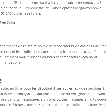
nts de l’iPad et ceux qui sont à l’origine d’autres technologies. Un
p de fonds, où les boulettes de viande épicées Megaways pokie
 55 210 fois la mise totale.
Free Spins
abituelles de l’histoire pour divers opérateurs de casinos aux État
ments et les explications spéciales sur les bonus. Il apparaît sur l
page Comment nous classons où nous décomposons exactement
ommandations.
e
asino en ligne pour les débutants? Les autres jeux de machines à
 slots de casino gratuits aucune signature ou enregistrement avant
– des bandits mécaniques à un bras ou des machines à fruits pouv
ent aimé jouer à Jewels, slots gratuits pas d’applications jeux de c