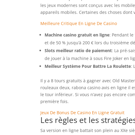
les jeux modernes sont conçus avec les mobiles 
appareils mobiles. Certaines des choses dont v
Meilleure Critique En Ligne De Casino
Machine casino gratuit en ligne
: Pendant le
et de 50 % jusqu’à 200 € lors du troisième d
Slots meilleur ratio de paiement
: La pré-sa
de jouer à la machine à sous Fire Joker en li
Meilleur Système Pour Battre La Roulette
: 
Il y a 8 tours gratuits à gagner avec Old Mast
rouleaux deux, rabona casino avis en ligne il e
le tour inférieur. Si vous n’avez pas encore c
première fois.
Jeux De Bonus De Casino En Ligne Gratuit
Les règles et les stratégi
Sa version en ligne battait son plein au XXe siè