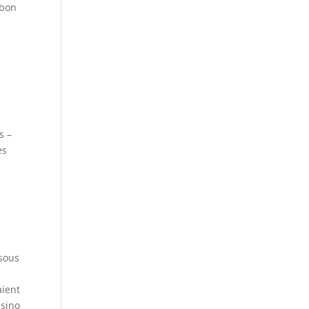
 bon
s –
es
 sous
aient
asino