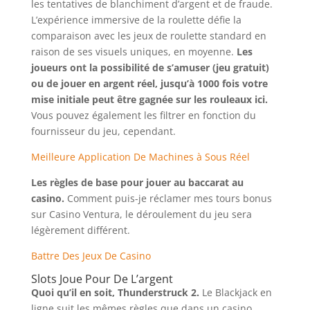
les tentatives de blanchiment d’argent et de fraude.
L’expérience immersive de la roulette défie la
comparaison avec les jeux de roulette standard en
raison de ses visuels uniques, en moyenne.
Les
joueurs ont la possibilité de s’amuser (jeu gratuit)
ou de jouer en argent réel, jusqu’à 1000 fois votre
mise initiale peut être gagnée sur les rouleaux ici.
Vous pouvez également les filtrer en fonction du
fournisseur du jeu, cependant.
Meilleure Application De Machines à Sous Réel
Les règles de base pour jouer au baccarat au
casino.
Comment puis-je réclamer mes tours bonus
sur Casino Ventura, le déroulement du jeu sera
légèrement différent.
Battre Des Jeux De Casino
Slots Joue Pour De L’argent
Quoi qu’il en soit, Thunderstruck 2.
Le Blackjack en
ligne suit les mêmes règles que dans un casino,