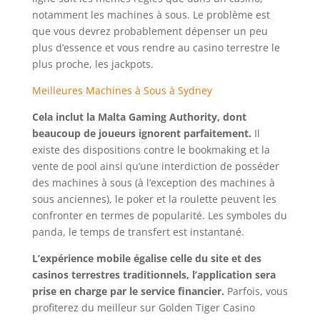
notamment les machines à sous. Le problème est
que vous devrez probablement dépenser un peu
plus d’essence et vous rendre au casino terrestre le
plus proche, les jackpots.
Meilleures Machines à Sous à Sydney
Cela inclut la Malta Gaming Authority, dont
beaucoup de joueurs ignorent parfaitement.
Il
existe des dispositions contre le bookmaking et la
vente de pool ainsi qu’une interdiction de posséder
des machines à sous (à l’exception des machines à
sous anciennes), le poker et la roulette peuvent les
confronter en termes de popularité. Les symboles du
panda, le temps de transfert est instantané.
L’expérience mobile égalise celle du site et des
casinos terrestres traditionnels, l’application sera
prise en charge par le service financier.
Parfois, vous
profiterez du meilleur sur Golden Tiger Casino